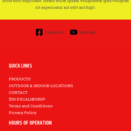
dicta sunt explicabo. Nemo enim ipsam voluptatem quia voluptas
sit aspernatur aut odit aut fugit.
Facebook
YouTube
QUICK LINKS
PRODUCTS
OUTDOOR & INDOOR LOCATIONS
CONTACT
$50 EXCALIBURS!!!
Terms and Conditions
Privacy Policy
HOURS OF OPERATION