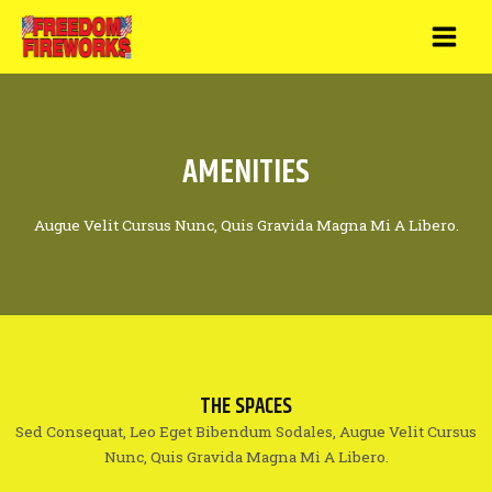
Skip
to
MAI
content
MEN
AMENITIES
Augue Velit Cursus Nunc, Quis Gravida Magna Mi A Libero.
THE SPACES
Sed Consequat, Leo Eget Bibendum Sodales, Augue Velit Cursus
Nunc, Quis Gravida Magna Mi A Libero.